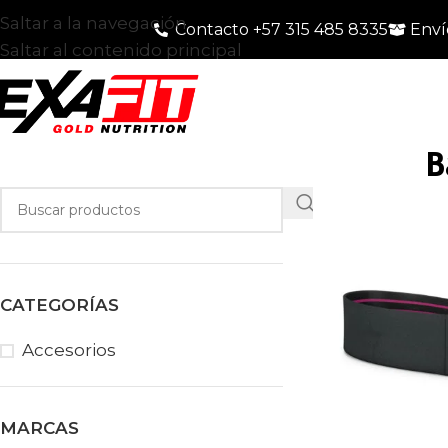
Saltar a la navegación
Contacto +57 315 485 8335
Enví
Saltar al contenido principal
B
CATEGORÍAS
Accesorios
MARCAS