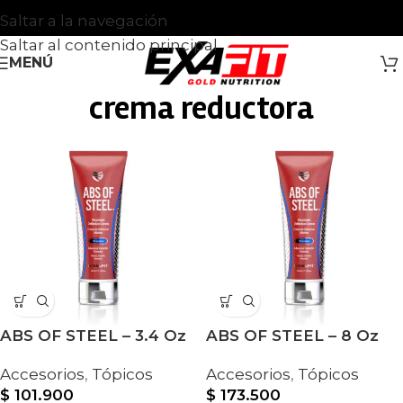
Saltar a la navegación
Saltar al contenido principal
MENÚ
crema reductora
ABS OF STEEL – 3.4 Oz
ABS OF STEEL – 8 Oz
Accesorios
,
Tópicos
Accesorios
,
Tópicos
$
101.900
$
173.500