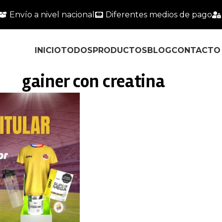
Envío a nivel nacional
Diferentes medios de pago
INICIO
TODOS
PRODUCTOS
BLOG
CONTACTO
gainer con creatina