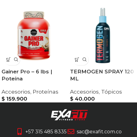
Gainer Pro – 6 lbs |
TERMOGEN SPRAY 120
Poteína
ML
Accesorios
,
Proteínas
Accesorios
,
Tópicos
$
159.900
$
40.000
+57 315 485 8335
sac@exafit.com.co