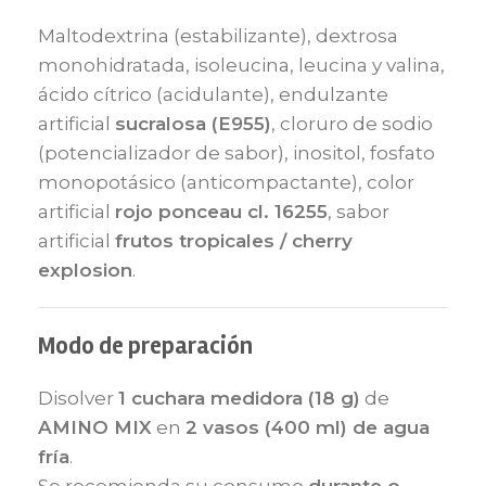
Maltodextrina (estabilizante), dextrosa
monohidratada, isoleucina, leucina y valina,
ácido cítrico (acidulante), endulzante
artificial
sucralosa (E955)
, cloruro de sodio
(potencializador de sabor), inositol, fosfato
monopotásico (anticompactante), color
artificial
rojo ponceau cl. 16255
, sabor
artificial
frutos tropicales / cherry
explosion
.
Modo de preparación
Disolver
1 cuchara medidora (18 g)
de
AMINO MIX
en
2 vasos (400 ml) de agua
fría
.
Se recomienda su consumo
durante o