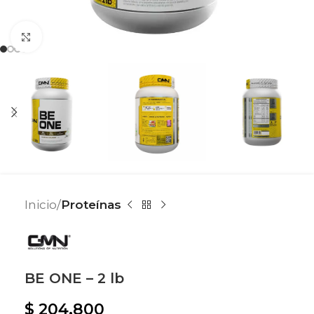
Haga clic para ampliar
Inicio
Proteínas
BE ONE – 2 lb
$
204.800