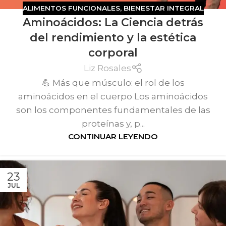
ALIMENTOS FUNCIONALES
,
BIENESTAR INTEGRAL
Aminoácidos: La Ciencia detrás
del rendimiento y la estética
corporal
Liz Rosales
💪 Más que músculo: el rol de los
aminoácidos en el cuerpo Los aminoácidos
son los componentes fundamentales de las
proteínas y, p...
CONTINUAR LEYENDO
23
JUL