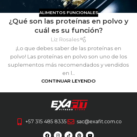
ALIMENTOS FUNCIONALES
¿Qué son las proteínas en polvo y
cuál es su función?
Liz Rosales
¡Lo que debes saber de las proteínas en
polvo! Las proteínas en polvo son uno de los
suplementos más recomendados y vendidos
en l...
CONTINUAR LEYENDO
+57 315 485 8335
sac@exafit.com.co