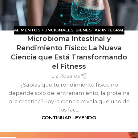
ALIMENTOS FUNCIONALES
,
BIENESTAR INTEGRAL
Microbioma Intestinal y
Rendimiento Físico: La Nueva
Ciencia que Está Transformando
el Fitness
Liz Rosales
¿Sabías que tu rendimiento físico no
depende solo del entrenamiento, la proteína
o la creatina?Hoy la ciencia revela que uno de
los fac...
CONTINUAR LEYENDO